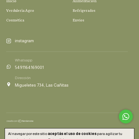
Inicio
Alimentación
Verduleria Agro
Refrigerados
Cosmética
Envíos
instagram
Whatsapp
5491164169001
Dirección
Migueletes 734, Las Cañitas
Copyright Eco Despensa - 2026. Todos los derechos reservados.
Al navegar por este sitio
aceptás el uso de cookies
para agilizar tu
Defensa de las y los consumidores. Para reclamos
ingresá acá.
/
Botón de