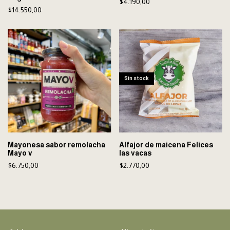
$4.190,00
$14.550,00
Sin stock
Mayonesa sabor remolacha
Alfajor de maicena Felices
Mayo v
las vacas
$6.750,00
$2.770,00