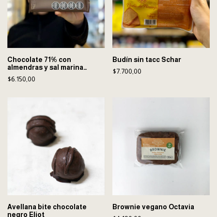
Chocolate 71% con
Budín sin tacc Schar
almendras y sal marina
$7.700,00
Muecas
$6.150,00
Avellana bite chocolate
Brownie vegano Octavia
negro Eliot