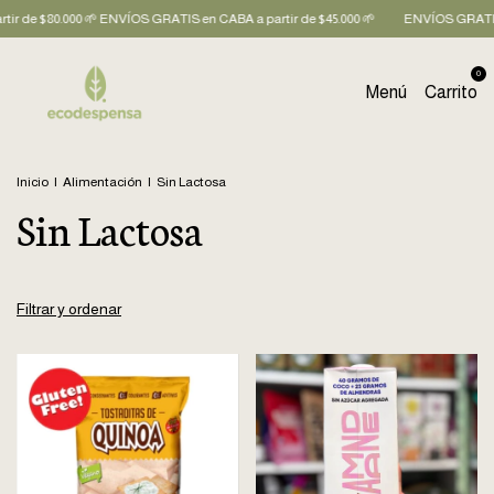
0.000 🌱 ENVÍOS GRATIS en CABA a partir de $45.000 🌱
ENVÍOS GRATIS en AMBA
0
Menú
Carrito
Inicio
|
Alimentación
|
Sin Lactosa
Sin Lactosa
Filtrar y ordenar