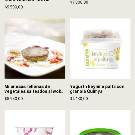
$7.800,00
$9.590,00
Milanesas rellenas de
Yogurth keylime palta con
vegetales salteados al wok
granola Quimya
Hesai
$8.950,00
$4.180,00