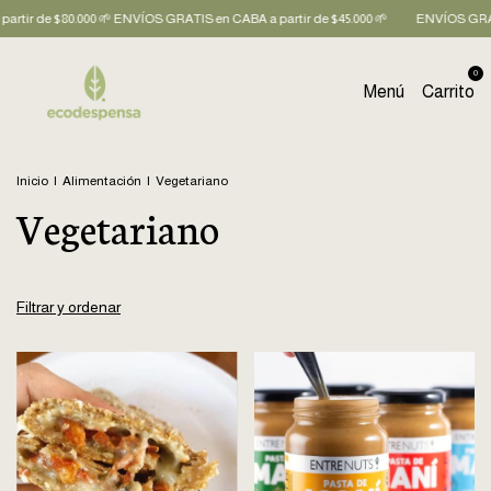
$80.000 🌱 ENVÍOS GRATIS en CABA a partir de $45.000 🌱
ENVÍOS GRATIS en AMB
0
Menú
Carrito
Inicio
|
Alimentación
|
Vegetariano
Vegetariano
Filtrar y ordenar