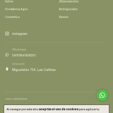
Inicio
Alimentación
Verduleria Agro
Refrigerados
Cosmética
Envíos
instagram
Whatsapp
5491164169001
Dirección
Migueletes 734, Las Cañitas
Copyright Eco Despensa - 2026. Todos los derechos reservados.
Al navegar por este sitio
aceptás el uso de cookies
para agilizar tu
Defensa de las y los consumidores. Para reclamos
ingresá acá.
/
Botón de