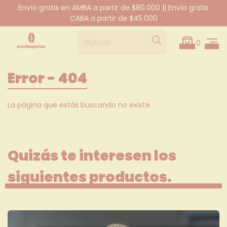
Envío gratis en AMBA a partir de $80.000 || Envío gratis
CABA a partir de $45.000
0
Error - 404
La página que estás buscando no existe.
Quizás te interesen los
siguientes productos.