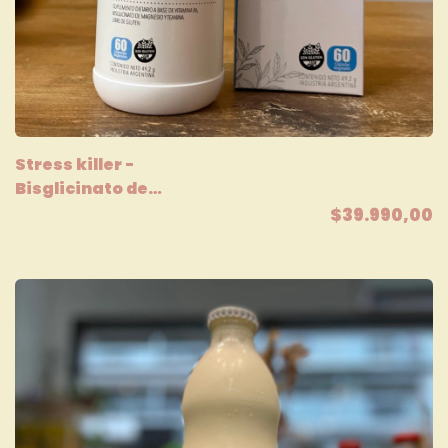
Stress killer -
Bisglicinato de
Magnesio + L-Teanina
$39.990,00
Leguilab